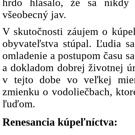
hrdo hlásalo, že sa nikdy 
všeobecný jav.
V skutočnosti záujem o kúpe
obyvateľstva stúpal. Ľudia sa
omladenie a postupom času sa 
a dokladom dobrej životnej ú
v tejto dobe vo veľkej mie
zmienku o vodoliečbach, ktor
ľuďom.
Renesancia kúpeľníctva: