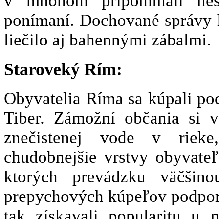
v mnohom pripomínali nes
ponímaní. Dochované správy h
liečilo aj bahennými zábalmi.
Staroveký Rím:
Obyvatelia Ríma sa kúpali po
Tiber. Zámožní občania si 
znečistenej vode v rieke
chudobnejšie vrstvy obyvateľ
ktorých prevádzku väčšino
prepychových kúpeľov podporova
tak získavali popularitu u n