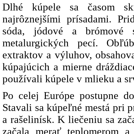
Dlhé kúpele sa časom skr
najrôznejšími prísadami. Pri
sóda, jódové a brómové s
metalurgických pecí. Obľú
extraktov a výluhov, obsahoval
kúpajúcich a mierne dráždia
používali kúpele v mlieku a sr
Po celej Európe postupne do
Stavali sa kúpeľné mestá pri 
a rašelinísk. K liečeniu sa za
začala merať teplomerom a 