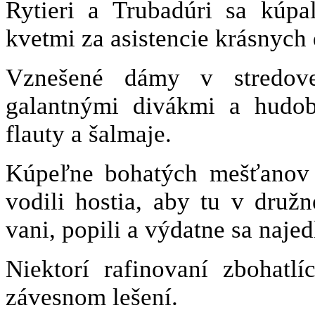
Rytieri a Trubadúri sa kúp
kvetmi za asistencie krásnych 
Vznešené dámy v stredove
galantnými divákmi a hudobn
flauty a šalmaje.
Kúpeľne bohatých mešťanov 
vodili hostia, aby tu v druž
vani, popili a výdatne sa najedl
Niektorí rafinovaní zbohatl
závesnom lešení.