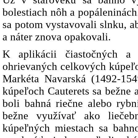
bolestiach nôh a popáleninách.
sa potom vystavovali slnku, a
a náter znova opakovali.
K aplikácii čiastočných a
ohrievaných celkových kúpeľov
Markéta Navarská (1492-154
kúpeľoch Cauterets sa bežne 
boli bahná riečne alebo rybn
bežne využívať ako liečebn
kúpeľných miestach sa bahno