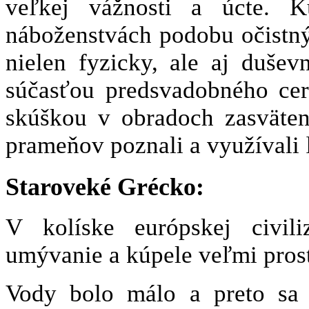
veľkej vážnosti a úcte. K
náboženstvách podobu očistnýc
nielen fyzicky, ale aj duše
súčasťou predsvadobného cer
skúškou v obradoch zasväten
prameňov poznali a využívali 
Staroveké Grécko:
V kolíske európskej civili
umývanie a kúpele veľmi pros
Vody bolo málo a preto sa 