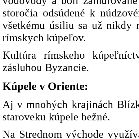
vodovody a boli zamurované 
storočia odsúdené k núdzov
všetkému úsiliu sa už nikdy 
rímskych kúpeľov.
Kultúra rímskeho kúpeľníc
zásluhou Byzancie.
Kúpele v Oriente:
Aj v mnohých krajinách Blíz
staroveku kúpele bežné.
Na Strednom východe využíva