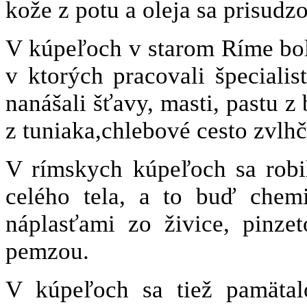
kože z potu a oleja sa prisudzo
V kúpeľoch v starom Ríme bol
v ktorých pracovali špecialis
nanášali šťavy, masti, pastu z
z tuniaka,chlebové cesto zvl
V rímskych kúpeľoch sa robil
celého tela, a to buď chem
náplasťami zo živice, pinze
pemzou.
V kúpeľoch sa tiež pamätalo