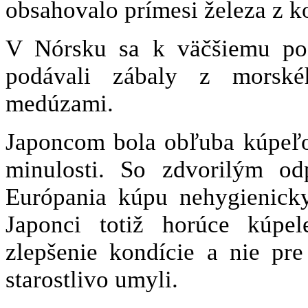
obsahovalo prímesi železa z k
V Nórsku sa k väčšiemu pod
podávali zábaly z morské
medúzami.
Japoncom bola obľuba kúpeľov
minulosti. So zdvorilým od
Európania kúpu nehygienicky
Japonci totiž horúce kúpel
zlepšenie kondície a nie p
starostlivo umyli.