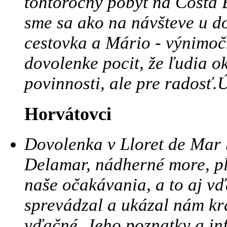
tohtoročný pobyt na Costa 
sme sa ako na návšteve u d
cestovka a Mário - výnimoč
dovolenke pocit, že ľudia ok
povinnosti, ale pre radosť
Horvátovci
Dovolenka v Lloret de Mar b
Delamar, nádherné more, plá
naše očakávania, a to aj v
sprevádzal a ukázal nám krá
vďačné. Jeho poznatky a in