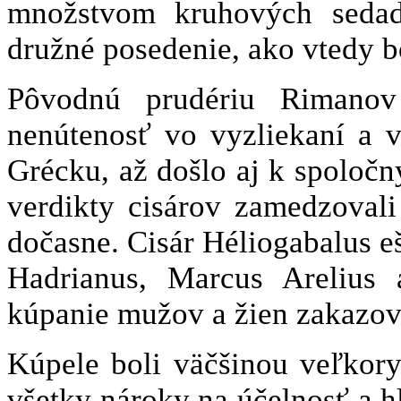
množstvom kruhových sedadi
družné posedenie, ako vtedy 
Pôvodnú prudériu Rimanov 
nenútenosť vo vyzliekaní a 
Grécku, až došlo aj k spolo
verdikty cisárov zamedzoval
dočasne. Cisár Héliogabalus eš
Hadrianus, Marcus Arelius 
kúpanie mužov a žien zakazov
Kúpele boli väčšinou veľkorys
všetky nároky na účelnosť a h