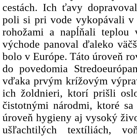
cestách. Ich ťavy dopravova
poli si pri vode vykopávali v
rohožami a napĺňali teplou
východe panoval ďaleko väčš
bolo v Európe. Táto úroveň ro
do povedomia Stredoeurópan
vďaka prvým krížovým výpravá
ich žoldnieri, ktorí prišli os
čistotnými národmi, ktoré sa
úroveň hygieny aj vysoký živo
ušľachtilých textíliách, v