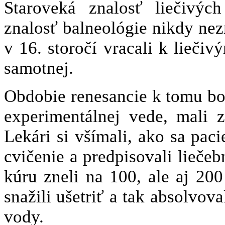
Staroveká znalosť liečivýc
znalosť balneológie nikdy nezm
v 16. storočí vracali k lieč
samotnej.
Obdobie renesancie k tomu bol
experimentálnej vede, mali 
Lekári si všímali, ako sa pac
cvičenie a predpisovali liečeb
kúru zneli na 100, ale aj 20
snažili ušetriť a tak absolvova
vody.