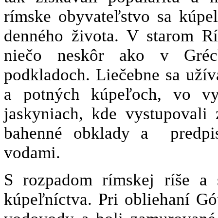
rímske obyvateľstvo sa kúpel
denného života. V starom Rí
niečo neskôr ako v Gréck
podkladoch. Liečebne sa uží
a potných kúpeľoch, vo vyk
jaskyniach, kde vystupovali
bahenné obklady a predpis
vodami.
S rozpadom rímskej ríše a 
kúpeľníctva. Pri obliehaní G