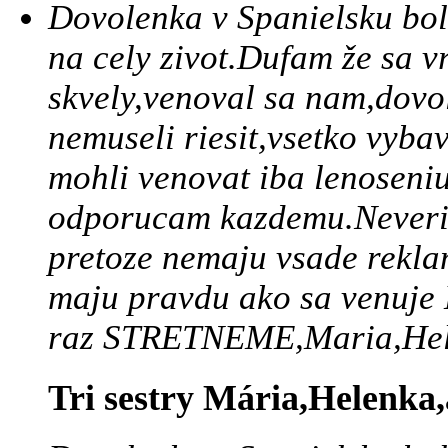
Dovolenka v Spanielsku bol
na cely zivot.Dufam že sa v
skvely,venoval sa nam,dovo
nemuseli riesit,vsetko vyba
mohli venovat iba lenoseniu
odporucam kazdemu.Neverila
pretoze nemaju vsade reklam
maju pravdu ako sa venuje 
raz STRETNEME,Maria,Hel
Tri sestry Mária,Helenka