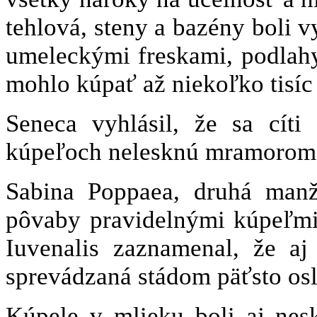
tehlová, steny a bazény boli
umeleckými freskami, podlah
mohlo kúpať až niekoľko tisíc
Seneca vyhlásil, že sa cít
kúpeľoch nelesknú mramorom
Sabina Poppaea, druhá manž
pôvaby pravidelnými kúpeľmi
Iuvenalis zaznamenal, že a
sprevádzaná stádom päťsto osl
Kúpele v mlieku boli aj nes