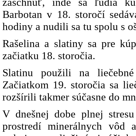
zaschnúť, inde sa ľudia kú
Barbotan v 18. storočí sedá
hodiny a nudili sa tu spolu s o
Rašelina a slatiny sa pre kú
začiatku 18. storočia.
Slatinu použili na liečebn
Začiatkom 19. storočia sa lieč
rozšírili takmer súčasne do 
V dnešnej dobe plnej stres
prostredí minerálnych vôd 