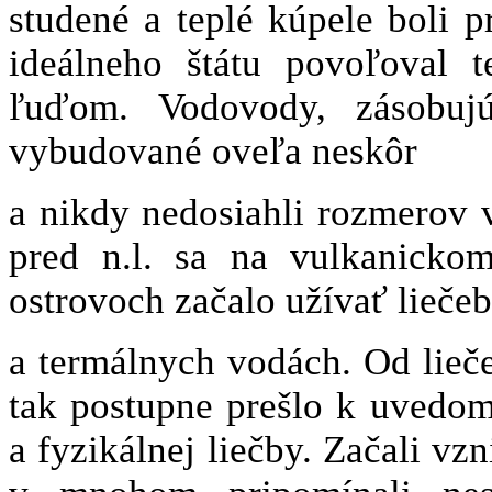
studené a teplé kúpele boli 
ideálneho štátu povoľoval 
ľuďom. Vodovody, zásobuj
vybudované oveľa neskôr
a nikdy nedosiahli rozmerov 
pred n.l. sa na vulkanicko
ostrovoch začalo užívať lieč
a termálnych vodách. Od lieče
tak postupne prešlo k uvedo
a fyzikálnej liečby. Začali vz