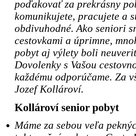
poďakovať za prekrásny pob
komunikujete, pracujete a st
obdivuhodné. Ako seniori sm
cestovkami a úprimne, mnoh
pobyt aj výlety boli neuveri
Dovolenky s Vašou cestovno
každému odporúčame. Za vše
Jozef Kollároví.
Kollároví senior pobyt
Máme za sebou veľa peknýc